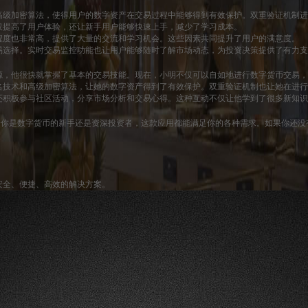
高级加密算法，使得用户的数字资产在交易过程中能够得到有效保护。双重验证机制
仅提高了用户体验，还让新手用户能够快速上手，减少了学习成本。
程度也非常高，提供了大量的交流和学习机会。这些因素共同提升了用户的满意度。
易选择。实时交易监控功能也让用户能够随时了解市场动态，为投资决策提供了有力
源，他很快就掌握了基本的交易技能。现在，小明不仅可以自如地进行数字货币交易
名技术和高级加密算法，让她的数字资产得到了有效保护。双重验证机制也让她在进
还积极参与社区活动，分享市场分析和交易心得。这种互动不仅让他学到了很多新知
无论你是数字货币的新手还是资深投资者，这款应用都能满足你的各种需求。如果你还没
安全、便捷、高效的解决方案。