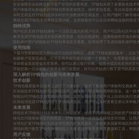
安全保障安全始终是数字资产管理的首要考虑。TP钱包采用了多重签名技术
用户体验优化新版本的TP钱包界面更加简洁，操作更加直观。无论你是技术
实时交易监控TP钱包提供实时的市场数据和交易监控，让用户随时了解市场
离线交易TP钱包支持离线交易功能，这意味着你可以在没有网络连接的情况
独特优势
用户社区支持TP钱包拥有一个活跃且庞大的用户社区。用户可以在社区中分
教育资源TP钱包提供丰富的教育资源，包括在线课程、交易指南和市场分析
隐私保护用户的隐私对TP钱包来说至关重要。应用采用了先进的隐私保护技
使用指南
下载与安装前往官方网站或可信的应用商店，搜索“TP钱包最新版本”，点击
创建账户安装完成后，打开应用并按照提示创建一个新账户。你需要提供基
添加资金添加资金非常简单。你可以通过银行转账、信用卡或其他支持的支
开始交易一旦你的账户和资金都已设置好，你可以开始进行数字货币的买卖交
深入解析TP钱包的创新与未来发展
技术创新
TP钱包最新版本在技术上进行了大量创新，提升了整体用户体验和交易效率
区块链技术TP钱包依托区块链技术，确保每一笔交易的透明和安全。这一技
智能合约TP钱包支持智能合约功能，这意味着你可以在平台上自动化执行交
区块链浏览器TP钱包内置了区块链浏览器，用户可以实时查看交易记录和账
未来发展
跨链技术TP钱包计划在未来引入跨链技术，使得不同区块链之间的资产转移
移动支付随着移动支付的普及，TP钱包将进一步优化其移动支付功能，让用
全球化扩展TP钱包计划在全球范围内扩展其服务，支持更多国家和地区的用
增强的用户教育TP钱包将继续投入大量资源开发更多教育资源和工具，帮助
用户反馈