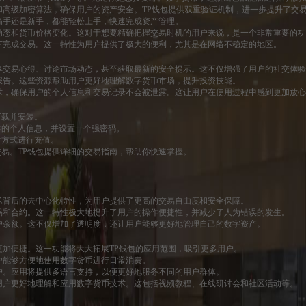
和高级加密算法，确保用户的资产安全。TP钱包提供双重验证机制，进一步提升了交
高手还是新手，都能轻松上手，快速完成资产管理。
动态和货币价格变化。这对于想要精确把握交易时机的用户来说，是一个非常重要的
下完成交易。这一特性为用户提供了极大的便利，尤其是在网络不稳定的地区。
享交易心得、讨论市场动态，甚至获取最新的安全提示。这不仅增强了用户的社交体
报告。这些资源帮助用户更好地理解数字货币市场，提升投资技能。
术，确保用户的个人信息和交易记录不会被泄露。这让用户在使用过程中感到更加放
下载并安装。
本的个人信息，并设置一个强密码。
付方式进行充值。
易。TP钱包提供详细的交易指南，帮助你快速掌握。
。
术背后的去中心化特性，为用户提供了更高的交易自由度和安全保障。
易和合约。这一特性极大地提升了用户的操作便捷性，并减少了人为错误的发生。
户余额。这不仅增加了透明度，还让用户能够更好地管理自己的数字资产。
更加便捷。这一功能将大大拓展TP钱包的应用范围，吸引更多用户。
户能够方便地使用数字货币进行日常消费。
户。应用将提供多语言支持，以便更好地服务不同的用户群体。
用户更好地理解和应用数字货币技术。这包括视频教程、在线研讨会和社区活动等。