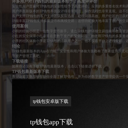
许多用户对TP钱包的最新版本给予了高度评评价
安全性用户普遍对TP钱包的安全性给予了高度评价。应用的多重签名技术和
用户界面新版本的TP钱包界面设计得非常简洁，操作流程也非常直观。这不
客户支持TP钱包的客户支持团队反应迅速，处理问题高效。用户社区的活跃
功能丰富TP钱包支持多重货币和离线交易，这些功能极大地丰富了用户的交
使用案例
小明的经验小明是一位数字货币新手。通过TP钱包的详细交易指南和教育资
小红的安全保障小红非常在意数字资产的安全问题。她使用TP钱包的多重签
小李的社区体验小李是TP钱包的活跃用户之一。他不仅在平台上进行交易，
结论
TP钱包最新版本的App在功能、安全性和用户体验方面都有了显著提升。
字资产管理工具吧。
下载链接
如果你还没有下载TP钱包最新版本，点击以下链接进行下载：
TP钱包最新版本下载
希望这篇文章能够帮助你全面了解TP钱包，并为你的数字资产管理提供一个
tp钱包安卓版下载
tp钱包app下载